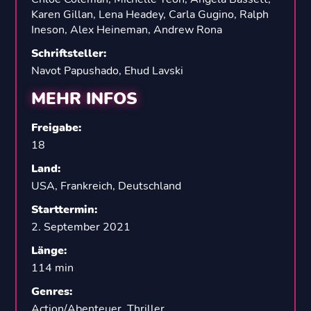
Karen Gillan
,
Lena Headey
,
Carla Gugino
,
Ralph
Ineson
,
Alex Heineman
,
Andrew Rona
Schriftsteller
:
Navot Papushado
,
Ehud Lavski
MEHR INFOS
Freigabe
:
18
Land
:
USA
,
Frankreich
,
Deutschland
Starttermin
:
2. September 2021
Länge
:
114 min
Genres
:
Action/Abenteuer
,
Thriller