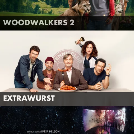
FILMTRAILER
MEHR INFOS
WOODWALKERS 2
ANSEHEN
EXTRAWURST
FILMTRAILER
MEHR INFOS
EXTRAWURST
ANSEHEN
SILENT NIGHT, DEADLY NIGHT