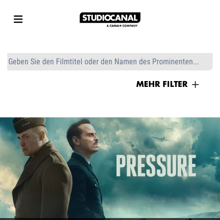
MEHR FILTER
GENRES
Action/Abenteuer
Animation
PRESSURE
Klassisch
Komödie
Konzert
Dokumentation
Drama
Familie
Horror
Musik
Event Cinema
Romance
FILMTRAILER