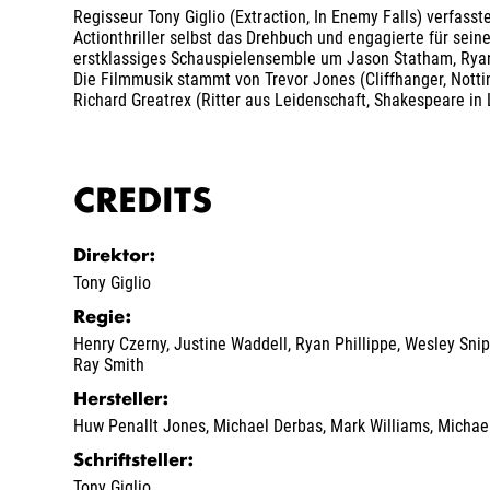
Regisseur Tony Giglio (Extraction, In Enemy Falls) verfasste
Actionthriller selbst das Drehbuch und engagierte für sein
erstklassiges Schauspielensemble um Jason Statham, Ryan
Die Filmmusik stammt von Trevor Jones (Cliffhanger, Nottin
Richard Greatrex (Ritter aus Leidenschaft, Shakespeare in 
CREDITS
Direktor
:
Tony Giglio
Regie
:
Henry Czerny
,
Justine Waddell
,
Ryan Phillippe
,
Wesley Sni
Ray Smith
Hersteller
:
Huw Penallt Jones
,
Michael Derbas
,
Mark Williams
,
Michae
Schriftsteller
:
Tony Giglio