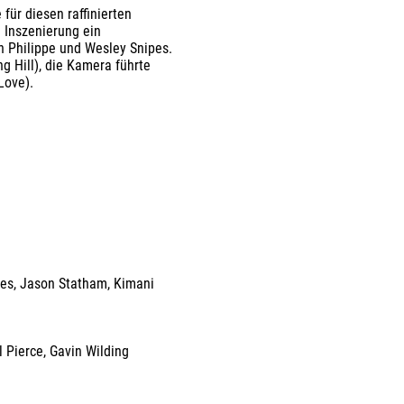
 für diesen raffinierten
e Inszenierung ein
 Philippe und Wesley Snipes.
g Hill), die Kamera führte
Love).
pes
,
Jason Statham
,
Kimani
l Pierce
,
Gavin Wilding