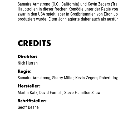
Samaire Armstrong (O.C:, California) und Kevin Zegers (T
Hauptrollen in dieser frechen Komödie unter der Regie von 
zwar in den USA spielt, aber in Großbritannien von Elton J
produziert wurde. Elton John agierte daher auch als ausfü
CREDITS
Direktor
:
Nick Hurran
Regie
:
Samaire Armstrong
,
Sherry Miller
,
Kevin Zegers
,
Robert Joy
Hersteller
:
Martin Katz
,
David Furnish
,
Steve Hamilton Shaw
Schriftsteller
:
Geoff Deane