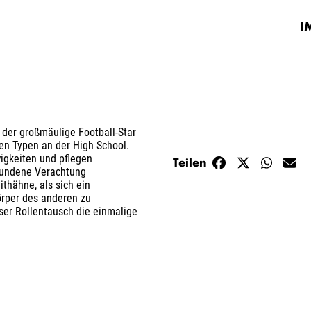
I
 der großmäulige Football-Star
en Typen an der High School.
igkeiten und pflegen
Teilen
pfundene Verachtung
ithähne, als sich ein
örper des anderen zu
eser Rollentausch die einmalige