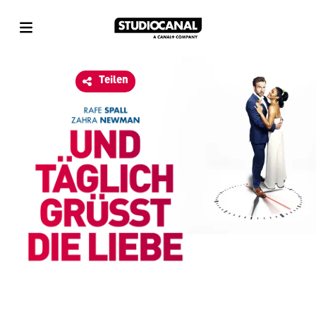
Datenschutz
Geschäftsbedingungen
Impressum
Teilen
Unterstützt von
usheru