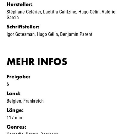
Hersteller
:
Stéphane Célérier
,
Laetitia Galitzine
,
Hugo Gélin
,
Valérie
Garcia
Schriftsteller
:
Igor Gotesman
,
Hugo Gélin
,
Benjamin Parent
MEHR INFOS
Freigabe
:
6
Land
:
Belgien
,
Frankreich
Länge
:
117 min
Genres
: