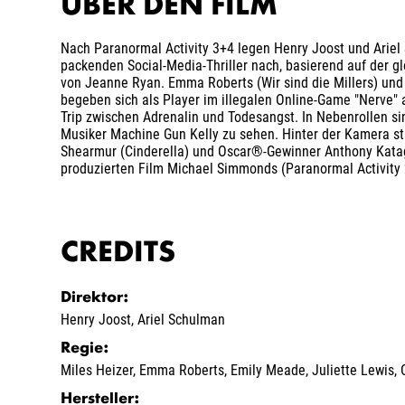
ÜBER DEN FILM
Nach Paranormal Activity 3+4 legen Henry Joost und Arie
packenden Social-Media-Thriller nach, basierend auf der g
von Jeanne Ryan. Emma Roberts (Wir sind die Millers) un
begeben sich als Player im illegalen Online-Game "Nerve" 
Trip zwischen Adrenalin und Todesangst. In Nebenrollen sin
Musiker Machine Gun Kelly zu sehen. Hinter der Kamera st
Shearmur (Cinderella) und Oscar®-Gewinner Anthony Katag
produzierten Film Michael Simmonds (Paranormal Activity 
CREDITS
Direktor
:
Henry Joost
,
Ariel Schulman
Regie
:
Miles Heizer
,
Emma Roberts
,
Emily Meade
,
Juliette Lewis
,
Hersteller
: