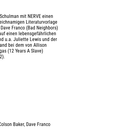
l Schulman mit NERVE einen
leichnamigen Literaturvorlage
d Dave Franco (Bad Neighbors)
auf einen lebensgefährlichen
d u.a. Juliette Lewis und der
and bei dem von Allison
as (12 Years A Slave)
2).
Colson Baker
,
Dave Franco