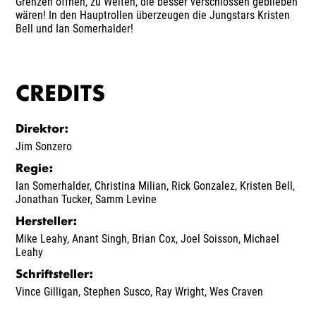
Grenzen öffnen, zu Welten, die besser verschlossen geblieben
wären! In den Hauptrollen überzeugen die Jungstars Kristen
Bell und Ian Somerhalder!
CREDITS
Direktor
:
Jim Sonzero
Regie
:
Ian Somerhalder
,
Christina Milian
,
Rick Gonzalez
,
Kristen Bell
,
Jonathan Tucker
,
Samm Levine
Hersteller
:
Mike Leahy
,
Anant Singh
,
Brian Cox
,
Joel Soisson
,
Michael
Leahy
Schriftsteller
:
Vince Gilligan
,
Stephen Susco
,
Ray Wright
,
Wes Craven