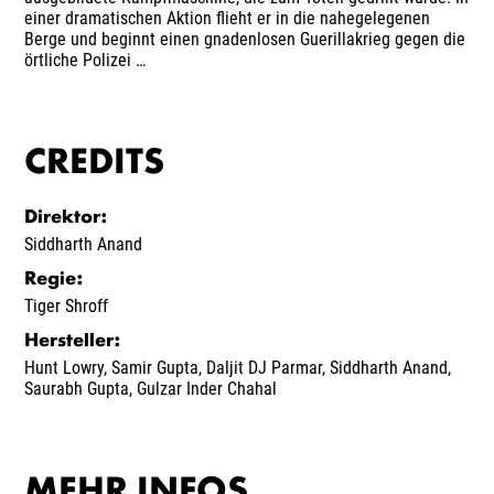
einer dramatischen Aktion flieht er in die nahegelegenen
Berge und beginnt einen gnadenlosen Guerillakrieg gegen die
örtliche Polizei …
CREDITS
Direktor
:
Siddharth Anand
Regie
:
Tiger Shroff
Hersteller
:
Hunt Lowry
,
Samir Gupta
,
Daljit DJ Parmar
,
Siddharth Anand
,
Saurabh Gupta
,
Gulzar Inder Chahal
MEHR INFOS