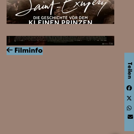
HAMELN (278.13KM)
RITTERHUDE (322.66KM)
Filminfo
Teilen