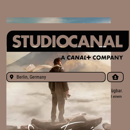
Im Kino
Filmtrailer ansehen
Leider sind für diesen Ort derzeit keine Spielzeiten verfügbar.
Bitte schauen Sie später noch einmal vorbei oder versuchen Sie es mit einem
anderen Ort.
Spielzeiten auch verfügbar unter
HOLZMINDEN (276.13KM)