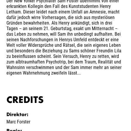
Der New Yorker Psychiater Sam Foster übernimmt von einer
erkrankten Kollegin den Fall des Kunststudenten Henry
Letham. Dieser leidet nach einem Unfall an Amnesie, macht
dafür jedoch wirre Vorhersagen, die sich aus mysteriösen
Gründen bewahrheiten. Als Henry ankündigt, sich in drei
Tagen – an seinem 21. Geburtstag, exakt um Mitternacht –
das Leben zu nehmen, will Sam ihn unbedingt aufhalten. Bei
seinen Nachforschungen in Henrys Umfeld entdeckt er eine
Welt voller Widersprüche und Rätsel, die sein eigenes Leben
und besonders die Beziehung zu Sams schöner Freundin Lila
zu beeinflussen scheint. Sein Versuch, Henry zu retten, wird
zum albtraumhaften Psychotrip, bei dem Traum, Realität und
Wahnsinn verschwimmen und der Sam immer mehr an seiner
eigenen Wahrnehmung zweifeln lässt...
CREDITS
Direktor
:
Marc Forster