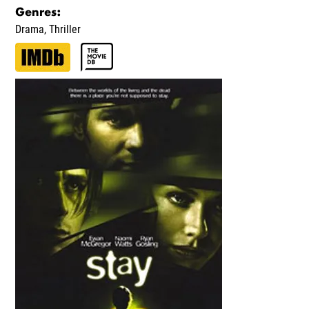
Genres
:
Drama
,
Thriller