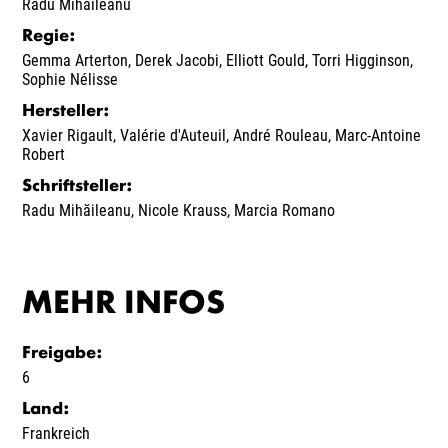
Radu Mihăileanu
Regie
:
Gemma Arterton
,
Derek Jacobi
,
Elliott Gould
,
Torri Higginson
,
Sophie Nélisse
Hersteller
:
Xavier Rigault
,
Valérie d'Auteuil
,
André Rouleau
,
Marc-Antoine
Robert
Schriftsteller
:
Radu Mihăileanu
,
Nicole Krauss
,
Marcia Romano
MEHR INFOS
Freigabe
:
6
Land
:
Frankreich