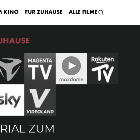
INFOS
WATCH AT HOME
GALERIE
M KINO
FÜR ZUHAUSE
ALLE FILME
UHAUSE
RIAL ZUM