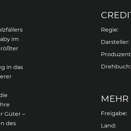
CREDI
lzfällers
Regie
:
Baby im
Darsteller
:
größter
Produzen
g
Drehbuch
:
g in das
terer
die
MEHR 
ihre
Freigabe
:
er Güter –
en des
Land
: