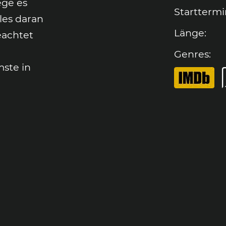
ege es
Starttermi
les daran
Länge
:
eachtet
Genres
:
ste in