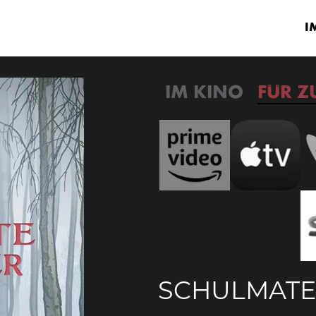
TICKETS KAUFEN
I
IM KINO
FÜR Z
SCHULMATE