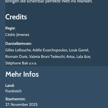
bringen die scheinbar perfekte Welt ins Wanken.
Credits
Regie
:
Cédric Jimenez
Darstellerinnen
:
Gilles Lellouche, Adèle Exarchopoulos, Louis Garrel,
Romain Duris, Valeria Bruni Tedeschi, Artus, Lala &ce,
Stéphane Bak u.v.a.
Mehr Infos
Land
:
Frankreich
Starttermin
:
27. November 2025