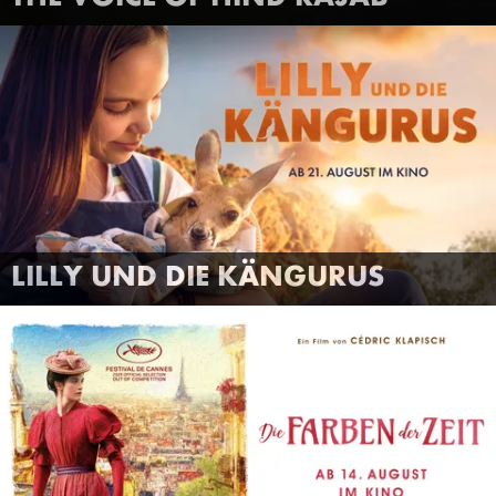
LILLY UND DIE KÄNGURUS
FILMTRAILER
MEHR INFOS
LILLY UND DIE KÄNGURUS
ANSEHEN
DIE FARBEN DER ZEIT