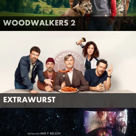
FILMTRAILER
MEHR INFOS
WOODWALKERS 2
ANSEHEN
EXTRAWURST
FILMTRAILER
MEHR INFOS
EXTRAWURST
ANSEHEN
SILENT NIGHT, DEADLY NIGHT