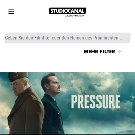
MEHR FILTER
GENRES
Action/Abenteuer
Animation
PRESSURE
Klassisch
Komödie
Konzert
Dokumentation
Drama
Familie
Horror
Musik
Event Cinema
Romance
FILMTRAILER