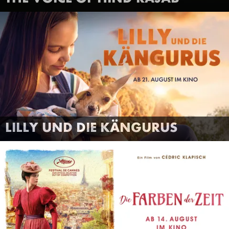
LILLY UND DIE KÄNGURUS
FILMTRAILER
MEHR INFOS
LILLY UND DIE KÄNGURUS
ANSEHEN
DIE FARBEN DER ZEIT