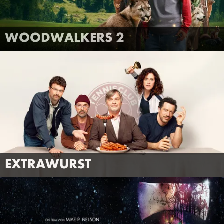
FILMTRAILER
MEHR INFOS
WOODWALKERS 2
ANSEHEN
EXTRAWURST
FILMTRAILER
MEHR INFOS
EXTRAWURST
ANSEHEN
SILENT NIGHT, DEADLY NIGHT