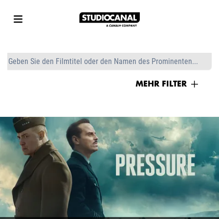
MEHR FILTER
GENRES
Action/Abenteuer
Animation
PRESSURE
Klassisch
Komödie
Konzert
Dokumentation
Drama
Familie
Horror
Musik
Event Cinema
Romance
FILMTRAILER