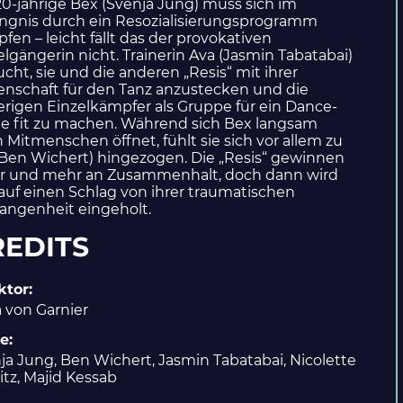
20-jährige Bex (Svenja Jung) muss sich im
ngnis durch ein Resozialisierungsprogramm
fen – leicht fällt das der provokativen
elgängerin nicht. Trainerin Ava (Jasmin Tabatabai)
ucht, sie und die anderen „Resis“ mit ihrer
enschaft für den Tanz anzustecken und die
erigen Einzelkämpfer als Gruppe für ein Dance-
le fit zu machen. Während sich Bex langsam
n Mitmenschen öffnet, fühlt sie sich vor allem zu
(Ben Wichert) hingezogen. Die „Resis“ gewinnen
 und mehr an Zusammenhalt, doch dann wird
auf einen Schlag von ihrer traumatischen
angenheit eingeholt.
REDITS
ktor
:
a von Garnier
ie
:
ja Jung
,
Ben Wichert
,
Jasmin Tabatabai
,
Nicolette
itz
,
Majid Kessab