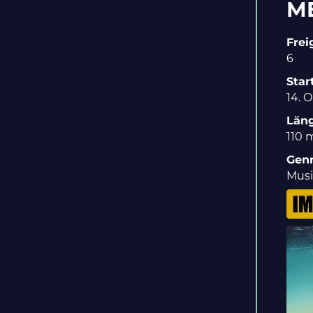
M
Frei
6
Star
14. 
Län
110 
Gen
Mus