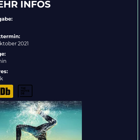
EHR INFOS
gabe
:
ttermin
:
Oktober 2021
ge
:
min
res
:
ik