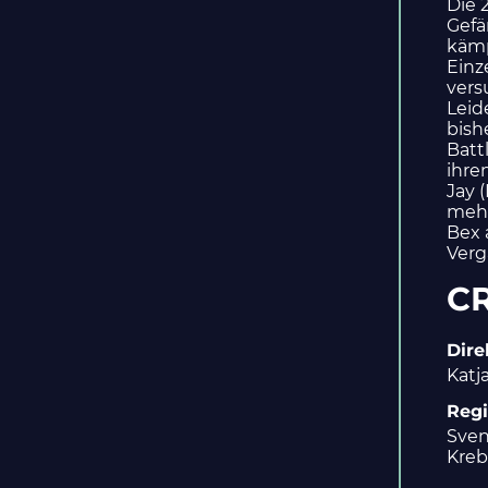
Die 
Gefä
kämp
Einz
vers
Leid
bish
Batt
ihre
Jay 
mehr
Bex 
Verg
C
Dire
Katj
Reg
Sven
Kreb