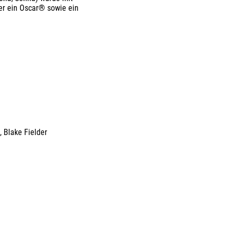
er ein Oscar® sowie ein
n
,
Blake Fielder