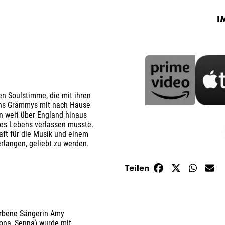
I
en Soulstimme, die mit ihren
chs Grammys mit nach Hause
n weit über England hinaus
des Lebens verlassen musste.
ft für die Musik und einem
rlangen, geliebt zu werden.
Teilen
orbene Sängerin Amy
ona, Senna) wurde mit