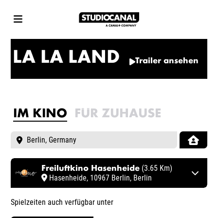
LA LA LAND
Trailer ansehen
IM KINO
FÜR ZUHAUSE
(3.65 Km)
Freiluftkino Hasenheide
Spi
Hasenheide, 10967 Berlin
,
Berlin
Spielzeiten auch verfügbar unter