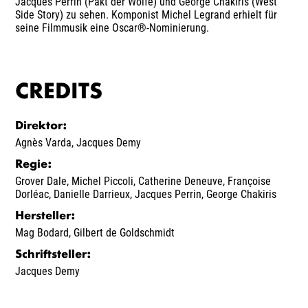
Jacques Perrin (Pakt der Wölfe) und George Chakiris (West
Side Story) zu sehen. Komponist Michel Legrand erhielt für
seine Filmmusik eine Oscar®-Nominierung.
CREDITS
Direktor
:
Agnès Varda
,
Jacques Demy
Regie
:
Grover Dale
,
Michel Piccoli
,
Catherine Deneuve
,
Françoise
Dorléac
,
Danielle Darrieux
,
Jacques Perrin
,
George Chakiris
Hersteller
:
Mag Bodard
,
Gilbert de Goldschmidt
Schriftsteller
:
Jacques Demy